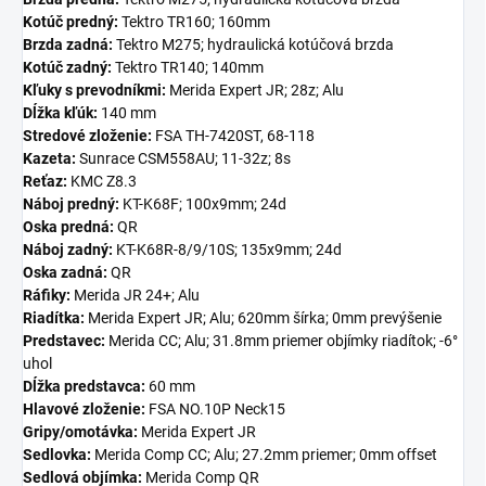
Kotúč predný:
Tektro TR160; 160mm
Brzda zadná:
Tektro M275; hydraulická kotúčová brzda
Kotúč zadný:
Tektro TR140; 140mm
Kľuky s prevodníkmi:
Merida Expert JR; 28z; Alu
Dĺžka kľúk:
140 mm
Stredové zloženie:
FSA TH-7420ST, 68-118
Kazeta:
Sunrace CSM558AU; 11-32z; 8s
Reťaz:
KMC Z8.3
Náboj predný:
KT-K68F; 100x9mm; 24d
Oska predná:
QR
Náboj zadný:
KT-K68R-8/9/10S; 135x9mm; 24d
Oska zadná:
QR
Ráfiky:
Merida JR 24+; Alu
Riadítka:
Merida Expert JR; Alu; 620mm šírka; 0mm prevýšenie
Predstavec:
Merida CC; Alu; 31.8mm priemer objímky riadítok; -6°
uhol
Dĺžka predstavca:
60 mm
Hlavové zloženie:
FSA NO.10P Neck15
Gripy/omotávka:
Merida Expert JR
Sedlovka:
Merida Comp CC; Alu; 27.2mm priemer; 0mm offset
Sedlová objímka:
Merida Comp QR