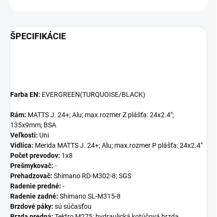
ŠPECIFIKÁCIE
Farba EN:
EVERGREEN(TURQUOISE/BLACK)
Rám:
MATTS J. 24+; Alu; max.rozmer Z plášťa: 24x2.4";
135x9mm; BSA
Veľkosti:
Uni
Vidlica:
Merida MATTS J. 24+; Alu; max.rozmer P plášťa: 24x2.4"
Počet prevodov:
1x8
Prešmykovač:
-
Prehadzovač:
Shimano RD-M302-8; SGS
Radenie predné:
-
Radenie zadné:
Shimano SL-M315-8
Brzdové páky:
sú súčasťou
Brzda predná:
Tektro M275; hydraulická kotúčová brzda