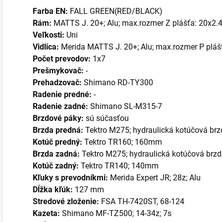
Farba EN:
FALL GREEN(RED/BLACK)
Rám:
MATTS J. 20+; Alu; max.rozmer Z plášťa: 20x2
Veľkosti:
Uni
Vidlica:
Merida MATTS J. 20+; Alu; max.rozmer P pláš
Počet prevodov:
1x7
Prešmykovač:
-
Prehadzovač:
Shimano RD-TY300
Radenie predné:
-
Radenie zadné:
Shimano SL-M315-7
Brzdové páky:
sú súčasťou
Brzda predná:
Tektro M275; hydraulická kotúčová br
Kotúč predný:
Tektro TR160; 160mm
Brzda zadná:
Tektro M275; hydraulická kotúčová brz
Kotúč zadný:
Tektro TR140; 140mm
Kľuky s prevodníkmi:
Merida Expert JR; 28z; Alu
Dĺžka kľúk:
127 mm
Stredové zloženie:
FSA TH-7420ST, 68-124
Kazeta:
Shimano MF-TZ500; 14-34z; 7s