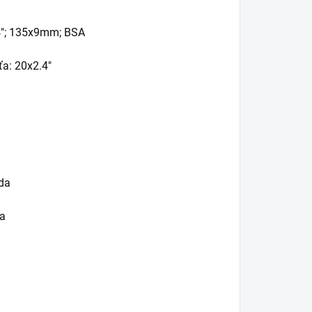
.4"; 135x9mm; BSA
ťa: 20x2.4"
zda
da