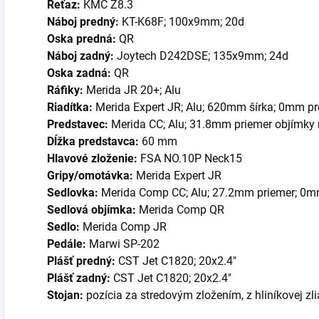
Reťaz:
KMC Z8.3
Náboj predný:
KT-K68F; 100x9mm; 20d
Oska predná:
QR
Náboj zadný:
Joytech D242DSE; 135x9mm; 24d
Oska zadná:
QR
Ráfiky:
Merida JR 20+; Alu
Riadítka:
Merida Expert JR; Alu; 620mm šírka; 0mm pr
Predstavec:
Merida CC; Alu; 31.8mm priemer objímky ri
Dĺžka predstavca:
60 mm
Hlavové zloženie:
FSA NO.10P Neck15
Gripy/omotávka:
Merida Expert JR
Sedlovka:
Merida Comp CC; Alu; 27.2mm priemer; 0m
Sedlová objímka:
Merida Comp QR
Sedlo:
Merida Comp JR
Pedále:
Marwi SP-202
Plášť predný:
CST Jet C1820; 20x2.4"
Plášť zadný:
CST Jet C1820; 20x2.4"
Stojan:
pozícia za stredovým zložením, z hliníkovej zli