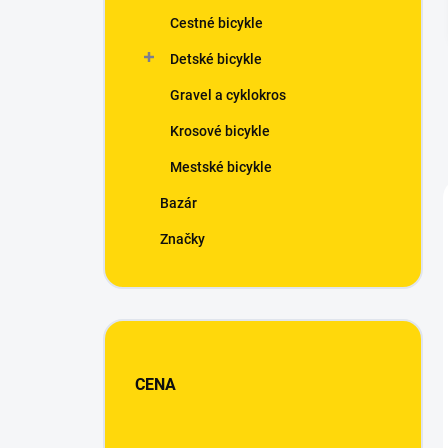
n
Cestné bicykle
e
l
Detské bicykle
Gravel a cyklokros
Krosové bicykle
Mestské bicykle
Bazár
Značky
CENA