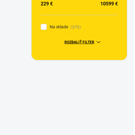
229
€
10599
€
Na sklade
375
ROZBALIŤ FILTER