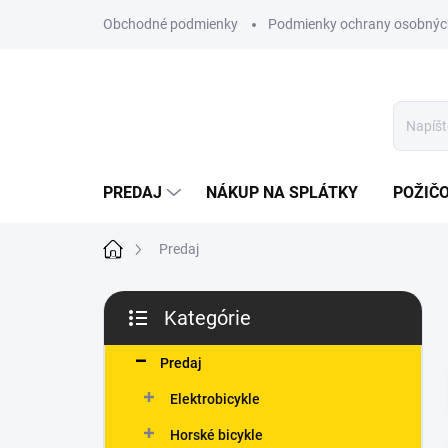
Prejsť
Obchodné podmienky
Podmienky ochrany osobnýc
na
obsah
PREDAJ
NÁKUP NA SPLÁTKY
POŽIČ
Domov
Predaj
B
Kategórie
o
Preskočiť
č
kategórie
n
Predaj
ý
Elektrobicykle
p
a
Horské bicykle