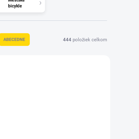
Mestské
bicykle
444
položiek celkom
ABECEDNE
NOVINKA
FT4L0SB
26EFX6L0SB
KLADOM
MOMENTÁLNE NEDOSTUPNÉ
(1 KS)
eFLOAT CC 600 EQ
Q