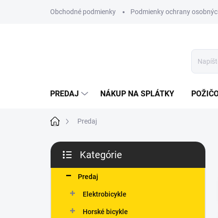
Prejsť
Obchodné podmienky
Podmienky ochrany osobnýc
na
obsah
PREDAJ
NÁKUP NA SPLÁTKY
POŽIČ
Domov
Predaj
B
Kategórie
o
Preskočiť
č
kategórie
n
Predaj
ý
Elektrobicykle
p
a
Horské bicykle