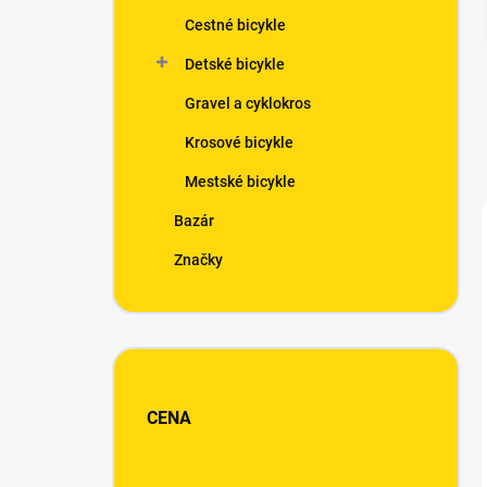
n
Cestné bicykle
e
l
Detské bicykle
Gravel a cyklokros
Krosové bicykle
Mestské bicykle
Bazár
Značky
CENA