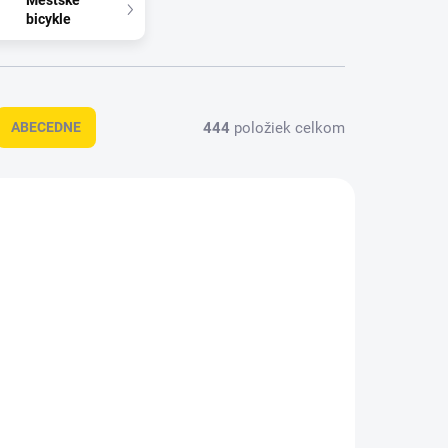
Mestské
bicykle
444
položiek celkom
ABECEDNE
NOVINKA
FT4L0SB
26EFX6L0SB
KLADOM
MOMENTÁLNE NEDOSTUPNÉ
(1 KS)
eFLOAT CC 600 EQ
Q