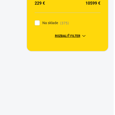
229
€
10599
€
Na sklade
375
ROZBALIŤ FILTER