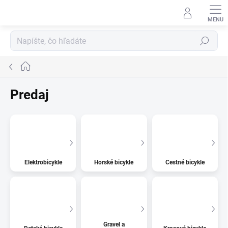
Prejsť
na
obsah
Hľadať
Domov
Predaj
Elektrobicykle
Horské bicykle
Cestné bicykle
Gravel a