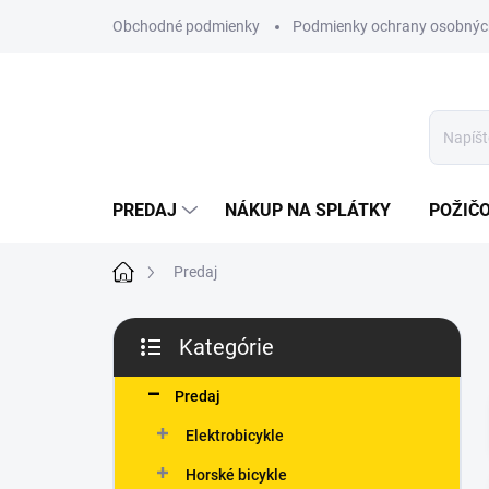
Prejsť
Obchodné podmienky
Podmienky ochrany osobnýc
na
obsah
PREDAJ
NÁKUP NA SPLÁTKY
POŽIČ
Domov
Predaj
B
Kategórie
o
Preskočiť
č
kategórie
n
Predaj
ý
Elektrobicykle
p
a
Horské bicykle