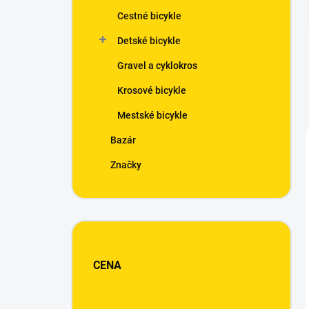
n
Cestné bicykle
e
l
Detské bicykle
Gravel a cyklokros
Krosové bicykle
Mestské bicykle
Bazár
Značky
CENA