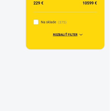
229
€
10599
€
Na sklade
375
ROZBALIŤ FILTER