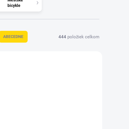
Mestské
bicykle
444
položiek celkom
ABECEDNE
NOVINKA
FT4L0SB
26EFX6L0SB
KLADOM
MOMENTÁLNE NEDOSTUPNÉ
(1 KS)
eFLOAT CC 600 EQ
Q