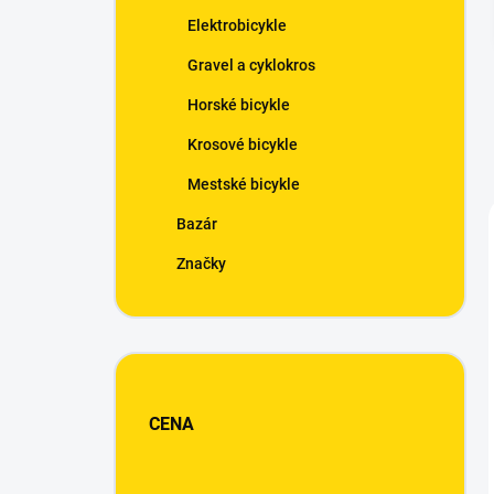
n
Elektrobicykle
e
l
Gravel a cyklokros
Horské bicykle
Krosové bicykle
Mestské bicykle
Bazár
Značky
CENA