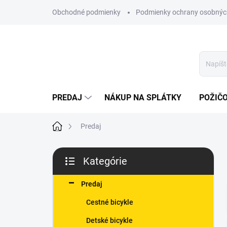
Prejsť
Obchodné podmienky
Podmienky ochrany osobnýc
na
obsah
PREDAJ
NÁKUP NA SPLÁTKY
POŽIČ
Domov
Predaj
B
Kategórie
o
Preskočiť
č
kategórie
n
Predaj
ý
Cestné bicykle
p
a
Detské bicykle