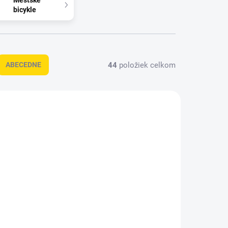
Mestské
bicykle
44
položiek celkom
ABECEDNE
1280
1590
 SKLADE
NA SKLADE
"
MAXBIKE Junior 20"