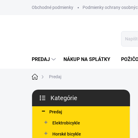
Prejsť
Obchodné podmienky
Podmienky ochrany osobnýc
na
obsah
PREDAJ
NÁKUP NA SPLÁTKY
POŽIČ
Domov
Predaj
B
Kategórie
o
Preskočiť
č
kategórie
n
Predaj
ý
Elektrobicykle
p
a
Horské bicykle