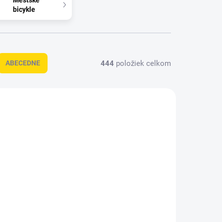
Mestské
bicykle
444
položiek celkom
ABECEDNE
NOVINKA
FT4L0SB
26EFX6L0SB
KLADOM
MOMENTÁLNE NEDOSTUPNÉ
(1 KS)
eFLOAT CC 600 EQ
Q