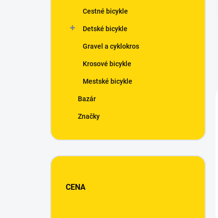
n
Cestné bicykle
e
l
Detské bicykle
Gravel a cyklokros
Krosové bicykle
Mestské bicykle
Bazár
Značky
CENA