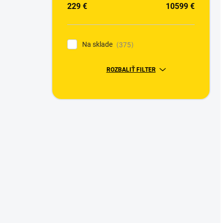
229
€
10599
€
Na sklade
375
ROZBALIŤ FILTER