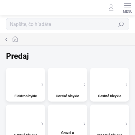
Prejsť
na
obsah
Hľadať
Domov
Predaj
Elektrobicykle
Horské bicykle
Cestné bicykle
Gravel a