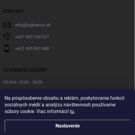
p
i
KONTAKT
s
u
info
@
bajkservis.sk
+421 903 760 537
+421 905 581 888
OTVÁRACIE HODINY
PO-PIA: 10:00 - 18:00
SO: 9:00 - 12:00
Na prispôsobenie obsahu a reklám, poskytovanie funkcií
sociálnych médií a analýzu návštevnosti používame
Požičovňa mimo otváracích hodín dohodou.
súbory cookie. Viac informácií
tu
.
Nastavenie