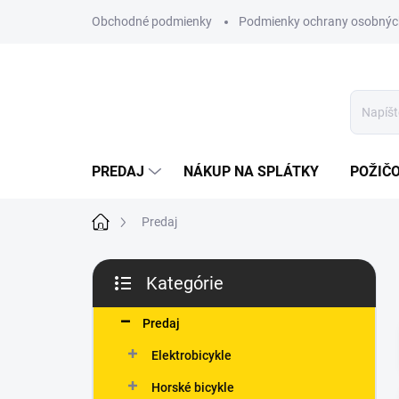
Prejsť
Obchodné podmienky
Podmienky ochrany osobnýc
na
obsah
PREDAJ
NÁKUP NA SPLÁTKY
POŽIČ
Domov
Predaj
B
Kategórie
o
Preskočiť
č
kategórie
n
Predaj
ý
Elektrobicykle
p
a
Horské bicykle