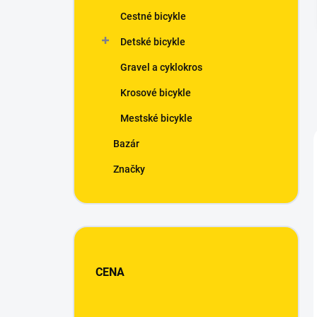
n
Cestné bicykle
e
l
Detské bicykle
Gravel a cyklokros
Krosové bicykle
Mestské bicykle
Bazár
Značky
CENA