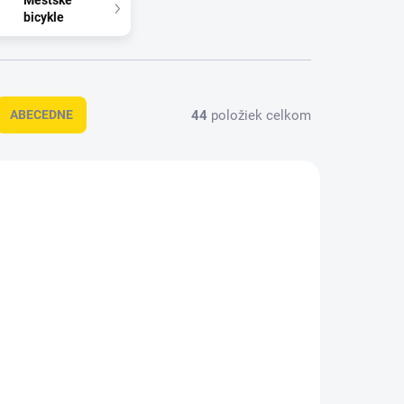
Mestské
bicykle
44
položiek celkom
ABECEDNE
1909
1881
 SKLADE
NA SKLADE
0
MERIDA MATTS J.24+